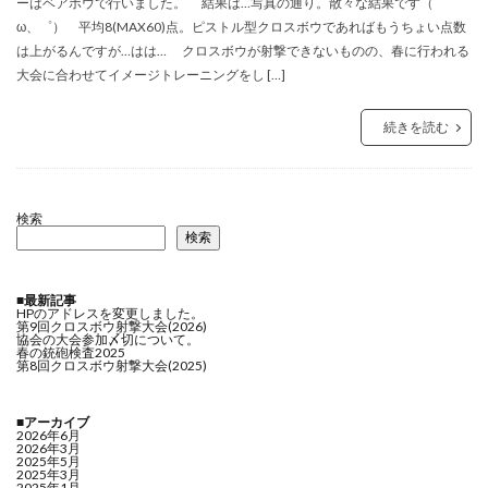
ーはベアボウで行いました。 結果は…写真の通り。散々な結果です（゜
ω、゜） 平均8(MAX60)点。ピストル型クロスボウであればもうちょい点数
は上がるんですが…はは… クロスボウが射撃できないものの、春に行われる
大会に合わせてイメージトレーニングをし […]
続きを読む
検索
検索
■最新記事
HPのアドレスを変更しました。
第9回クロスボウ射撃大会(2026)
協会の大会参加〆切について。
春の銃砲検査2025
第8回クロスボウ射撃大会(2025)
■アーカイブ
2026年6月
2026年3月
2025年5月
2025年3月
2025年1月