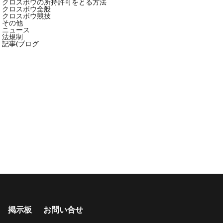
クロスボウの所持許可をとる方法
クロスボウ全般
クロスボウ競技
その他
ニュース
法規制
記事(ブログ
掲示板
お問い合せ