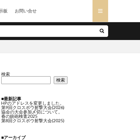
示板
お問い合せ
検索
検索
■最新記事
HPのアドレスを変更しました。
第9回クロスボウ射撃大会(2026)
協会の大会参加〆切について。
春の銃砲検査2025
第8回クロスボウ射撃大会(2025)
■アーカイブ